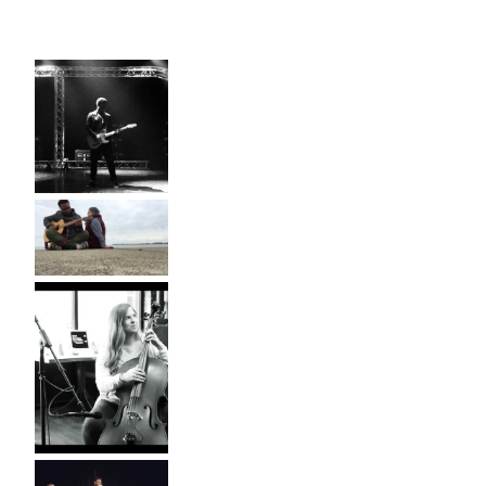
B
Y
J
O
N
T
O
R
R
E
N
C
E